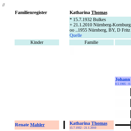
//
Familienregister
Katharina
Thomas
* 15.7.1932 Bulkes
+ 21.1.2010 Nürnberg-Kornbur
oo ..1955 Nürnberg, BY, D Fritz
Quelle
Kinder
Familie
Johan
8.5.1905 - 0
Katharina
Thomas
Renate
Mahler
15.7.1932 - 21.1.2010