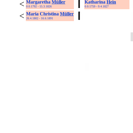
<
Margaretha
Müller
Katharina
Hein
0.0.1792 - 15.3.1826
0.0.1759 - 9.4.1827
<
Maria Christina
Müller
26.4.1802 - 16.6.1891