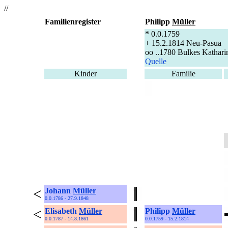
//
Familienregister
Philipp
Müller
* 0.0.1759
+ 15.2.1814 Neu-Pasua
oo ..1780 Bulkes Kathari
Quelle
Kinder
Familie
<
Johann
Müller
0.0.1786 - 27.9.1848
<
Elisabeth
Müller
Philipp
Müller
0.0.1787 - 14.8.1861
0.0.1759 - 15.2.1814