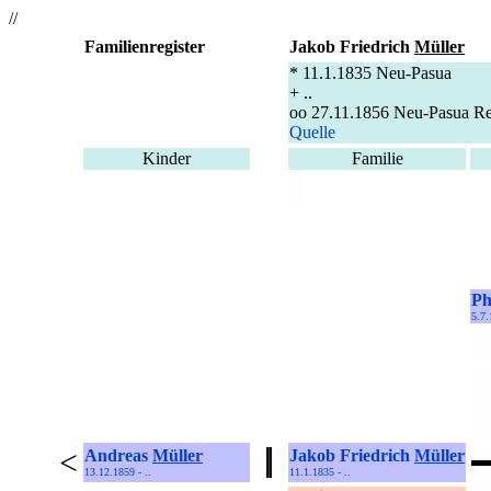
//
Familienregister
Jakob Friedrich
Müller
* 11.1.1835 Neu-Pasua
+ ..
oo 27.11.1856 Neu-Pasua R
Quelle
Kinder
Familie
Ph
5.7.
<
Andreas
Müller
Jakob Friedrich
Müller
13.12.1859 - ..
11.1.1835 - ..