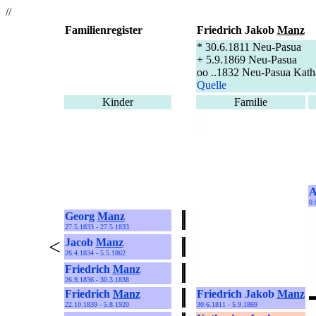
//
Familienregister
Friedrich Jakob
Manz
* 30.6.1811 Neu-Pasua
+ 5.9.1869 Neu-Pasua
oo ..1832 Neu-Pasua Kath
Quelle
Kinder
Familie
A
0.
Georg
Manz
27.5.1833 - 27.5.1833
<
Jacob
Manz
26.4.1834 - 5.5.1862
Friedrich
Manz
26.9.1836 - 30.3.1838
Friedrich
Manz
Friedrich Jakob
Manz
22.10.1839 - 5.8.1920
30.6.1811 - 5.9.1869