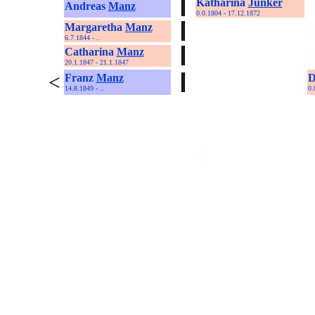
Katharina
Junker
Andreas
Manz
0.0.1804 - 17.12.1872
Margaretha
Manz
6.7.1844 - ..
Catharina
Manz
20.1.1847 - 21.1.1847
<
Franz
Manz
D
14.8.1849 - ..
0.